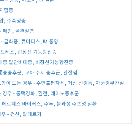
 수족냉증, 아토피, 간 질환
골지혈증
혈압, 수족냉증
- 폐암, 골관절염
- 골화증, 류마티스, 뼈 종양
- 스트레스, 갑상선 기능항진증
 거대증 말단비대증, 비장선기능항진증
지통증증후군, 교차 수지 증후군, 관절염
느낌이 드는 경우 - 수면불편자세, 거상 신경통, 자궁경부간질
 경우 - 동맥경화, 혈전, 레이노증후군
- 헤르페스 바이러스, 수두, 불과성 수포성 질환
우 - 건선, 알레르기