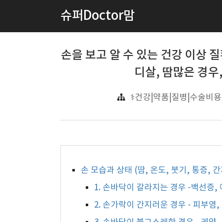
슈퍼Doctor맘
손을 보고 알 수 있는 건강 이상 
디살, 땀많은 경우
⚕️건강|약품|질병|수술비용
손 모습과 상태 (땀, 온도, 붓기, 통증,
1. 손바닥이 갈라지는 경우 -백선증,
2. 손가락이 간지러운 경우 - 피부염,