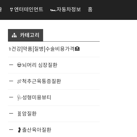
글
👙엔터테인먼트
🏎️자동차정보
홈
카테고리
⚕️건강|약품|질병|수술비용가격🏥
💀뇌머리 심장질환
🍖척추근육통증질환
🩺성형미용뷰티
🧬암질환
🤰출산육아질환