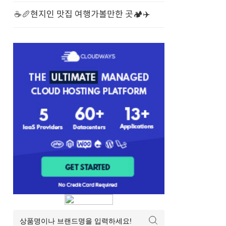
☕️🥖현지인 맛집 여행가볼만한 곳🏕️✈️