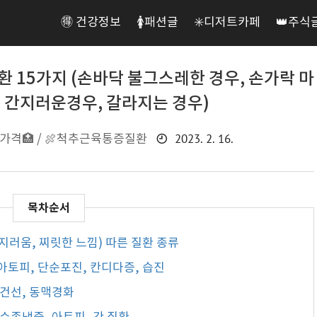
🉐 건강정보
🚺패션글
✳️디저트카페
👑주식
질환 15가지 (손바닥 불그스레한 경우, 손가락 마
, 간지러운경우, 갈라지는 경우)
2023. 2. 16.
가격🏥 / 🍖척추근육통증질환
 간지러움, 찌릿한 느낌) 따른 질환 종류
 아토피, 단순포진, 칸디다증, 습진
 건선, 동맥경화