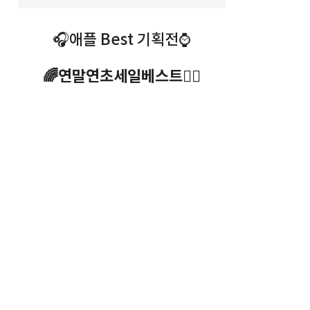
🎧애플 Best 기획전⌚️
🌈연말연초세일베스트🧜‍♀️