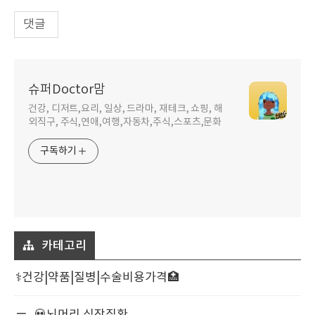
댓글
슈퍼Doctor맘
건강, 디저트,요리, 일상, 드라마, 재테크, 쇼핑, 해
외직구, 주식,연애,여행,자동차,주식,스포츠,문화
구독하기
카테고리
⚕️건강|약품|질병|수술비용가격🏥