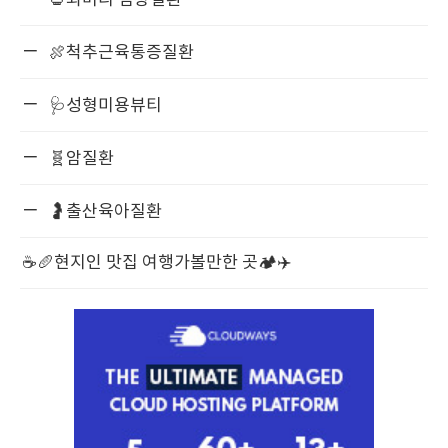
💀뇌머리 심장질환
🍖척추근육통증질환
🩺성형미용뷰티
🧬암질환
🤰출산육아질환
☕️🥖현지인 맛집 여행가볼만한 곳🏕️✈️