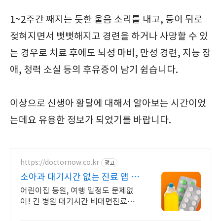
1~2주간 째지는 듯한 울음 소리를 내고, 등이 뒤로
젖혀지면서 뻣뻣해지고 경련을 하거나 사망할 수 있
는 경우로 치료 후에도 뇌성 마비, 만성 경련, 지능 장
애, 청력 소실 등의 후유증이 남기 쉽습니다.
이상으로 신생아 황달에 대해서 알아보는 시간이었
는데요 유용한 정보가 되었기를 바랍니다.
https://doctornow.co.kr
광고
소아과 대기시간 없는 진료 앱 다
운로드 800만 돌파!
어린이집 등원, 여행 일정도 문제없
이! 긴 병원 대기시간 비대면진료로
줄여봐요! 온누리상품권 필터 기능