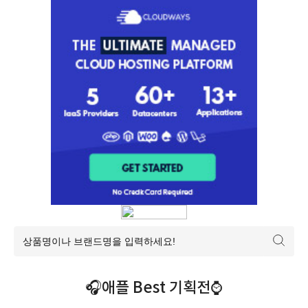
🎧애플 Best 기획전⌚️