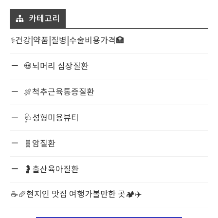
카테고리
⚕️건강|약품|질병|수술비용가격🏥
💀뇌머리 심장질환
🍖척추근육통증질환
🩺성형미용뷰티
🧬암질환
🤰출산육아질환
☕️🥖현지인 맛집 여행가볼만한 곳🏕️✈️