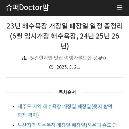
슈퍼Doctor맘
23년 해수욕장 개장일 폐장일 일정 총정리
(6월 임시개장 해수욕장, 24년 25년 26
년)
☕️🥖현지인 맛집 여행가볼만한 곳🏕️✈️
2023. 5. 21.
제주도 지역 해수욕장 개장일 폐장일(꽃지 함덕
협재 곽지)
부산지역 해수욕장 개장일 폐장일(해운대 송도 광